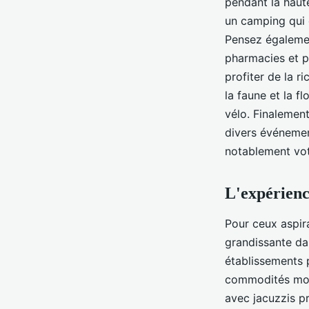
pendant la haut
un camping qui 
Pensez également
pharmacies et po
profiter de la r
la faune et la f
vélo. Finalemen
divers événement
notablement vot
L'expérienc
Pour ceux aspir
grandissante dan
établissements
commodités mode
avec jacuzzis p