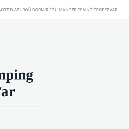
COTE D AZUR
OÙ DORMIR ?
OÙ MANGER ?
SAINT-TROPEZ
VAR
amping
Var