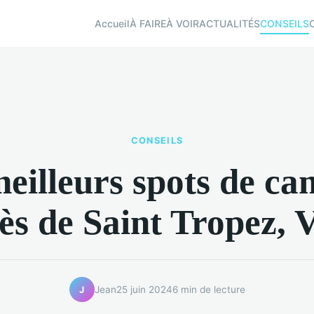
Accueil
À FAIRE
À VOIR
ACTUALITÉS
CONSEILS
CONSEILS
eilleurs spots de c
ès de Saint Tropez, 
Jean
25 juin 2024
6 min de lecture
J