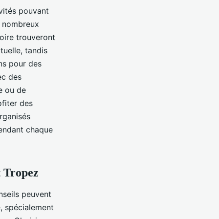
vités pouvant
s nombreux
toire trouveront
uelle, tandis
ins pour des
ec des
e ou de
fiter des
organisés
rendant chaque
t Tropez
nseils peuvent
e, spécialement