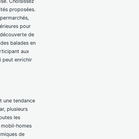
ose. Choisissez
ités proposées.
supermarchés,
térieures pour
 découverte de
u des balades en
rticipant aux
 peut enrichir
t une tendance
ar, plusieurs
utes les
n mobil-homes
nomiques de