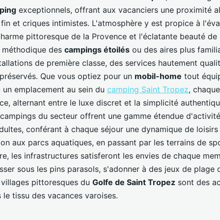
ping
exceptionnels, offrant aux vacanciers une proximité a
fin et criques intimistes. L'atmosphère y est propice à l'éva
charme pittoresque de la Provence et l'éclatante beauté de 
n méthodique des
campings étoilés
ou des aires plus famili
tallations de première classe, des services hautement qualit
 préservés. Que vous optiez pour un
mobil-home
tout équi
ou un emplacement au sein du
camping Saint Tropez
, chaque
e, alternant entre le luxe discret et la simplicité authenti
es campings du secteur offrent une gamme étendue d'activité
dultes, conférant à chaque séjour une dynamique de loisirs
on aux parcs aquatiques, en passant par les terrains de spo
e, les infrastructures satisferont les envies de chaque me
asser sous les pins parasols, s'adonner à des jeux de plage o
villages pittoresques du
Golfe de Saint Tropez
sont des ac
 le tissu des vacances varoises.