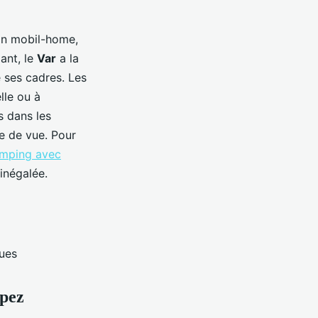
 son mobil-home,
ant, le
Var
a la
e ses cadres. Les
le ou à
s dans les
e de vue. Pour
mping avec
 inégalée.
ques
opez