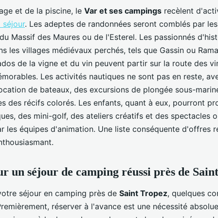
age et de la piscine, le
Var et ses campings
recèlent d'acti
 séjour
. Les adeptes de randonnées seront comblés par le
 du Massif des Maures ou de l'Esterel. Les passionnés d'his
ns les villages médiévaux perchés, tels que Gassin ou Ramat
ados de la vigne et du vin peuvent partir sur la route des v
morables. Les activités nautiques ne sont pas en reste, av
 location de bateaux, des excursions de plongée sous-marin
s des récifs colorés. Les enfants, quant à eux, pourront pro
es, des mini-golf, des ateliers créatifs et des spectacles 
 les équipes d'animation. Une liste conséquente d'offres 
enthousiasmant.
ur un séjour de camping réussi près de Sain
votre séjour en camping près de
Saint Tropez
, quelques co
 Premièrement, réserver à l'avance est une nécessité absolu