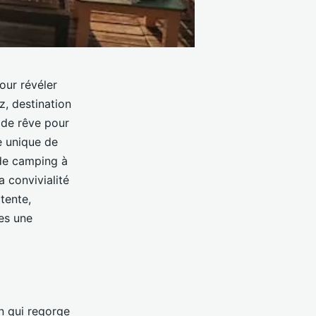
our révéler
z, destination
 de rêve pour
e unique de
 de camping à
 convivialité
tente,
es une
on qui regorge