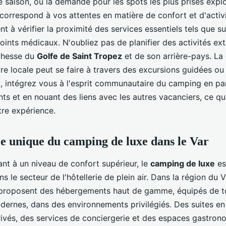
e saison, où la demande pour les spots les plus prisés expl
correspond à vos attentes en matière de confort et d'activ
 à vérifier la proximité des services essentiels tels que 
ints médicaux. N'oubliez pas de planifier des activités ex
ichesse du
Golfe de Saint Tropez
et de son arrière-pays. La
lore locale peut se faire à travers des excursions guidées o
t, intégrez vous à l'esprit communautaire du camping en pa
s et en nouant des liens avec les autres vacanciers, ce qui
re expérience.
e unique du camping de luxe dans le Var
ant à un niveau de confort supérieur, le
camping de luxe
es
s le secteur de l'hôtellerie de plein air. Dans la région du V
 proposent des hébergements haut de gamme, équipés de to
rnes, dans des environnements privilégiés. Des suites e
rivés, des services de conciergerie et des espaces gastro