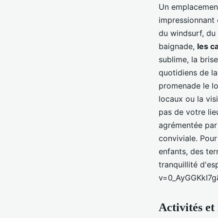
Un emplacement 
impressionnant e
du windsurf, du 
baignade,
les c
sublime, la bris
quotidiens de l
promenade le lo
locaux ou la vis
pas de votre li
agrémentée par 
conviviale. Pou
enfants, des ter
tranquillité d'
v=0_AyGGKkI7g
Activités et