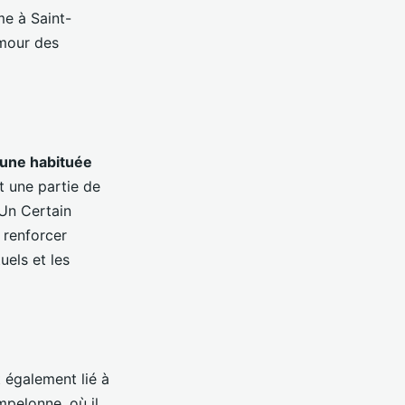
me à Saint-
amour des
une habituée
it une partie de
"Un Certain
 renforcer
uels et les
 également lié à
mpelonne, où il