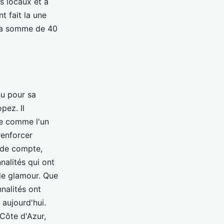
fs locaux et a
 fait la une
 la somme de 40
nu pour sa
pez. Il
ée comme l'un
renforcer
n de compte,
nalités qui ont
 de glamour. Que
nnalités ont
 aujourd'hui.
 Côte d'Azur,