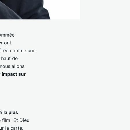
enommée
er ont
idérée comme une
s haut de
nous allons
r impact sur
té
la plus
e film "Et Dieu
r la carte.