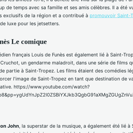
 de temps avec sa famille et ses amis célèbres. Il a été v
s exclusifs de la région et a contribué à
promouvoir Saint-
de luxe pour les jetsetters.
unès Le comique
ien français Louis de Funès est également lié à Saint-Trope
 Cruchot, un gendarme maladroit, dans une série de films qu
de partie à Saint-Tropez. Les films étaient des comédies lé
forcer l'image de Saint-Tropez en tant que destination de 
éative. https://www.youtube.com/watch?
8&pp=ygUdYnJpZ2l0ZSBiYXJkb3QgbG91aXMgZGUgZnV
ton John
, la superstar de la musique, a également été lié à