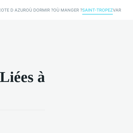
COTE D AZUR
OÙ DORMIR ?
OÙ MANGER ?
SAINT-TROPEZ
VAR
Liées à