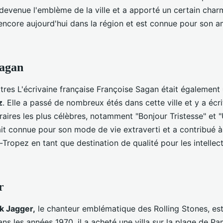
 devenue l'emblème de la ville et a apporté un certain char
t encore aujourd'hui dans la région et est connue pour son 
Sagan
tres L'écrivaine française Françoise Sagan était également
z
. Elle a passé de nombreux étés dans cette ville et y a écr
raires les plus célèbres, notamment "Bonjour Tristesse" et 
tait connue pour son mode de vie extraverti et a contribué à
-Tropez en tant que destination de qualité pour les intellect
er
k Jagger,
le chanteur emblématique des Rolling Stones, est
ns les années 1970, il a acheté une villa sur la plage de Pa