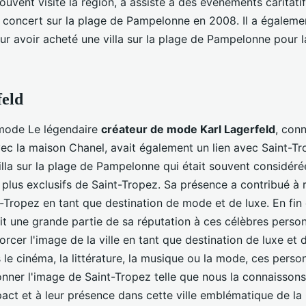
 souvent visité la région, a assisté à des événements caritati
oncert sur la plage de Pampelonne en 2008. Il a également
ur avoir acheté une villa sur la plage de Pampelonne pour
feld
 mode Le légendaire
créateur de mode Karl Lagerfeld
, con
ec la maison Chanel, avait également un lien avec Saint-Tro
illa sur la plage de Pampelonne qui était souvent considér
 plus exclusifs de Saint-Tropez. Sa présence a contribué à 
t-Tropez en tant que destination de mode et de luxe. En fi
it une grande partie de sa réputation à ces célèbres person
orcer l'image de la ville en tant que destination de luxe et
s le cinéma, la littérature, la musique ou la mode, ces perso
nner l'image de Saint-Tropez telle que nous la connaissons
act et à leur présence dans cette ville emblématique de la