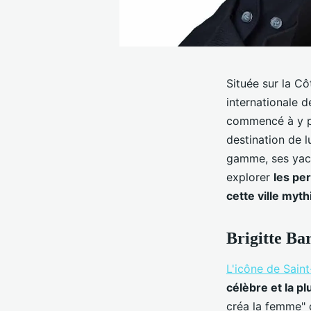
Située sur la C
internationale d
commencé à y pa
destination de l
gamme, ses yach
explorer
les pe
cette ville myth
Brigitte Ba
L'icône de Saint
célèbre et la p
créa la femme" d