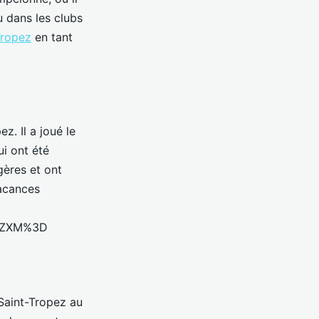
u dans les clubs
Tropez
en tant
z. Il a joué le
i ont été
gères et ont
vacances
uZXM%3D
 Saint-Tropez au