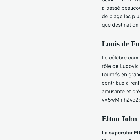
a passé beaucoup
de plage les plu
que destination 
Louis de F
Le célèbre coméd
rôle de Ludovic
tournés en gran
contribué à ren
amusante et cr
v=5wMmhZvc2b
Elton John
La superstar El