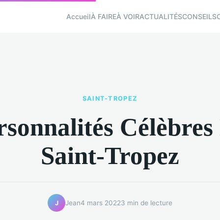
Accueil
À FAIRE
À VOIR
ACTUALITÉS
CONSEILS
SAINT-TROPEZ
rsonnalités Célèbres 
Saint-Tropez
Jean
4 mars 2022
3 min de lecture
J