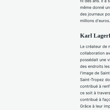
fil des ans. Il a
même donné un c
des journaux po
millions d'euros.
Karl Lager
Le créateur de
collaboration av
possédait une v
des endroits les
l'image de Sain
Saint-Tropez do
contribué à renf
ce soit à traver
contribué à faço
Grâce à leur imp