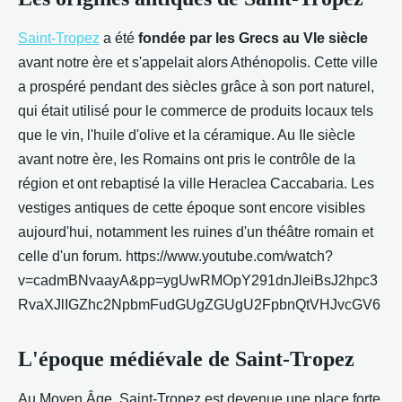
Saint-Tropez
a été
fondée par les Grecs au VIe siècle
avant notre ère et s'appelait alors Athénopolis. Cette ville
a prospéré pendant des siècles grâce à son port naturel,
qui était utilisé pour le commerce de produits locaux tels
que le vin, l'huile d'olive et la céramique. Au IIe siècle
avant notre ère, les Romains ont pris le contrôle de la
région et ont rebaptisé la ville Heraclea Caccabaria. Les
vestiges antiques de cette époque sont encore visibles
aujourd'hui, notamment les ruines d'un théâtre romain et
celle d'un forum. https://www.youtube.com/watch?
v=cadmBNvaayA&pp=ygUwRMOpY291dnJleiBsJ2hpc3
RvaXJlIGZhc2NpbmFudGUgZGUgU2FpbnQtVHJvcGV6
L'époque médiévale de Saint-Tropez
Au Moyen Âge, Saint-Tropez est devenue une place forte